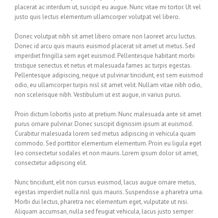
placerat ac interdum ut, suscipit eu augue. Nunc vitae mi tortor. Ut vel
justo quis lectus elementum ullamcorper volutpat vel libero.
Donec volutpat nibh sit amet libero ornare non laoreet arcu luctus.
Donec id arcu quis mauris euismod placerat sit amet ut metus. Sed
imperdiet fringilla sem eget euismod. Pellentesque habitant morbi
tristique senectus et netus et malesuada fames ac turpis egestas.
Pellentesque adipiscing, neque ut pulvinar tincidunt, est sem euismod
odio, eu ullamcorper turpis nisl sit amet velit. Nullam vitae nibh odio,
non scelerisque nibh. Vestibulum ut est augue, in varius purus.
Proin dictum lobortis justo at pretium. Nunc malesuada ante sit amet
purus ornare pulvinar. Donec suscipit dignissim ipsum at euismod.
Curabitur malesuada lorem sed metus adipiscing in vehicula quam
commodo. Sed porttitor elementum elementum. Proin eu ligula eget
leo consectetur sodales et non mauris. Lorem ipsum dolor sit amet,
consectetur adipiscing elit.
Nunc tincidunt, elit non cursus euismod, lacus augue ornare metus,
egestas imperdiet nulla nisl quis mauris. Suspendisse a pharetra urna.
Morbi dui lectus, pharetra nec elementum eget, vulputate ut nisi.
Aliquam accumsan, nulla sed feugiat vehicula, lacus justo semper