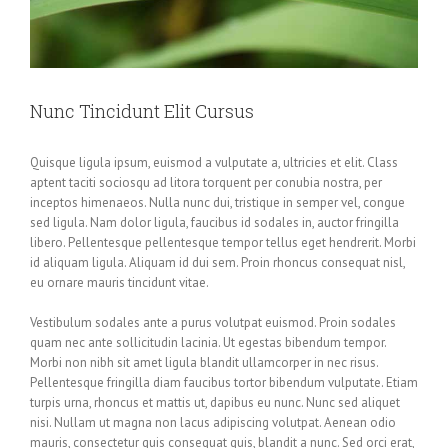
Nunc Tincidunt Elit Cursus
Quisque ligula ipsum, euismod a vulputate a, ultricies et elit. Class
aptent taciti sociosqu ad litora torquent per conubia nostra, per
inceptos himenaeos. Nulla nunc dui, tristique in semper vel, congue
sed ligula. Nam dolor ligula, faucibus id sodales in, auctor fringilla
libero. Pellentesque pellentesque tempor tellus eget hendrerit. Morbi
id aliquam ligula. Aliquam id dui sem. Proin rhoncus consequat nisl,
eu ornare mauris tincidunt vitae.
Vestibulum sodales ante a purus volutpat euismod. Proin sodales
quam nec ante sollicitudin lacinia. Ut egestas bibendum tempor.
Morbi non nibh sit amet ligula blandit ullamcorper in nec risus.
Pellentesque fringilla diam faucibus tortor bibendum vulputate. Etiam
turpis urna, rhoncus et mattis ut, dapibus eu nunc. Nunc sed aliquet
nisi. Nullam ut magna non lacus adipiscing volutpat. Aenean odio
mauris, consectetur quis consequat quis, blandit a nunc. Sed orci erat,