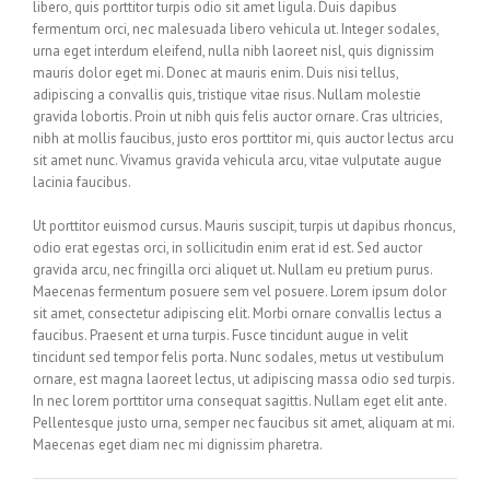
libero, quis porttitor turpis odio sit amet ligula. Duis dapibus
fermentum orci, nec malesuada libero vehicula ut. Integer sodales,
urna eget interdum eleifend, nulla nibh laoreet nisl, quis dignissim
mauris dolor eget mi. Donec at mauris enim. Duis nisi tellus,
adipiscing a convallis quis, tristique vitae risus. Nullam molestie
gravida lobortis. Proin ut nibh quis felis auctor ornare. Cras ultricies,
nibh at mollis faucibus, justo eros porttitor mi, quis auctor lectus arcu
sit amet nunc. Vivamus gravida vehicula arcu, vitae vulputate augue
lacinia faucibus.
Ut porttitor euismod cursus. Mauris suscipit, turpis ut dapibus rhoncus,
odio erat egestas orci, in sollicitudin enim erat id est. Sed auctor
gravida arcu, nec fringilla orci aliquet ut. Nullam eu pretium purus.
Maecenas fermentum posuere sem vel posuere. Lorem ipsum dolor
sit amet, consectetur adipiscing elit. Morbi ornare convallis lectus a
faucibus. Praesent et urna turpis. Fusce tincidunt augue in velit
tincidunt sed tempor felis porta. Nunc sodales, metus ut vestibulum
ornare, est magna laoreet lectus, ut adipiscing massa odio sed turpis.
In nec lorem porttitor urna consequat sagittis. Nullam eget elit ante.
Pellentesque justo urna, semper nec faucibus sit amet, aliquam at mi.
Maecenas eget diam nec mi dignissim pharetra.