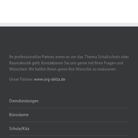
Ihr professioneller Partner, wenn es um das Thema Schallschutz oder
Raumakustik geht. Kontaktieren Sie uns gerne mit Ihren Fragen und
Wünschen. Wir helfen Ihnen gerne Ihre Wünsche zu realisieren.
Unser Partner:
www.org-delta.de
Dienstleistungen
Büroräume
Schule/Kita